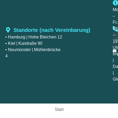
Mo
–
Fr.
09
Standorte (nach Vereinbarung)
Te
–
• Hamburg
| Hohe Bleichen 12
08
19
83
• Kiel
| Kaistraße 90
Uh
• Neumünster
| Mühlenbrücke
Im
4
|
Da
|
Gl
Start