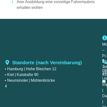
ihrer Ausbildung eine vorzeitige Fahrerlaubnis
erhalten wollen
Mo
–
Fr.
09
Standorte (nach Vereinbarung)
Te
–
• Hamburg
| Hohe Bleichen 12
08
19
83
• Kiel
| Kaistraße 90
Uh
• Neumünster
| Mühlenbrücke
Im
4
|
Da
|