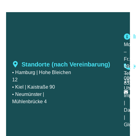
Mo.
–
Fr.:
Standorte (nach Vereinbarung)
09:00
• Hamburg
| Hohe Bleichen
Telef
–
0800
12
19:00
8336
in
• Kiel
| Kaistraße 90
Uhr
be
• Neumünster
|
Impr
ba
Mühlenbrücke 4
|
Date
|
Gloss