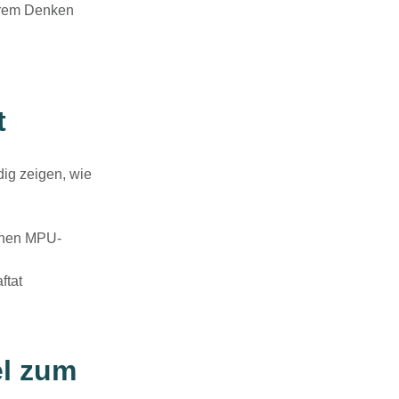
hrem
Denken
t
dig zeigen, wie
schen MPU-
ftat
el zum