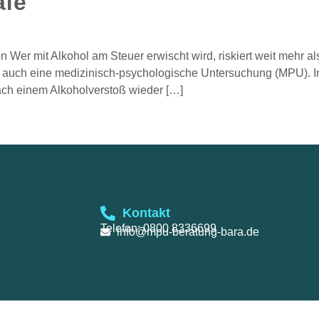
afe
 Wer mit Alkohol am Steuer erwischt wird, riskiert weit mehr 
t auch eine medizinisch-psychologische Untersuchung (MPU). In
ach einem Alkoholverstoß wieder […]
Kontakt
Telefon: 0800 8336699
info@mpu-beratung-bara.de