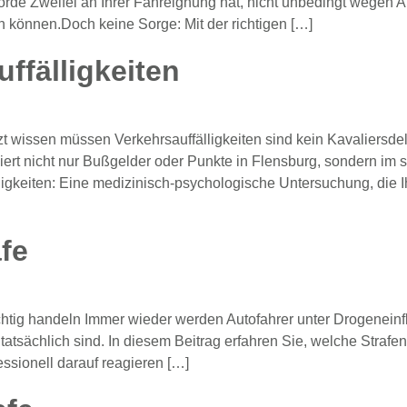
rde Zweifel an Ihrer Fahreignung hat, nicht unbedingt wegen A
en können.Doch keine Sorge: Mit der richtigen […]
ffälligkeiten
t wissen müssen Verkehrsauffälligkeiten sind kein Kavaliersde
iert nicht nur Bußgelder oder Punkte in Flensburg, sondern im s
ligkeiten: Eine medizinisch-psychologische Untersuchung, die 
fe
htig handeln Immer wieder werden Autofahrer unter Drogeneinflu
atsächlich sind. In diesem Beitrag erfahren Sie, welche Straf
ssionell darauf reagieren […]