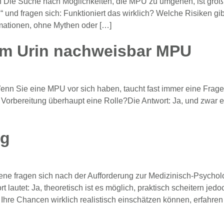
ie Suche nach Möglichkeiten, die MPU zu umgehen, ist groß. 
nd fragen sich: Funktioniert das wirklich? Welche Risiken gi
rmationen, ohne Mythen oder […]
 im Urin nachweisbar MPU
n Sie eine MPU vor sich haben, taucht fast immer eine Frage 
r Vorbereitung überhaupt eine Rolle?Die Antwort: Ja, und zwar
ng
fene fragen sich nach der Aufforderung zur Medizinisch-Psych
lautet: Ja, theoretisch ist es möglich, praktisch scheitern jed
hre Chancen wirklich realistisch einschätzen können, erfahren